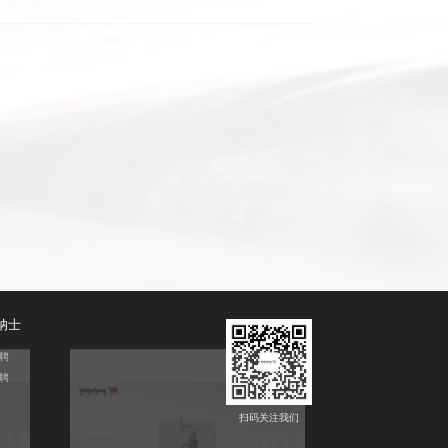
电阻式碳化硅长晶炉（前开门）
分立
纳士
聘
聘
扫码关注我们